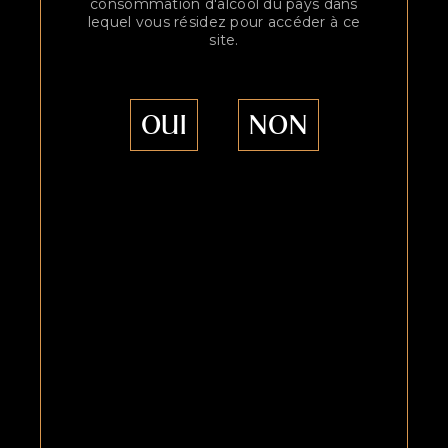
consommation d'alcool du pays dans
lequel vous résidez pour accéder à ce
site.
OUI
NON
Des Pommes de nos vergers.
La côte sud de Cornouaille est
depuis des siècles, une terre
d’excellence cidricole. Pourtant
à partir du milieu du XXe siècle,
le verger breton connaît un
déclin sévère.
Sous l’impulsion du
C.I.D.R.E.F
(Comité cidricole de
développement et de
recherche du Finistère) débute